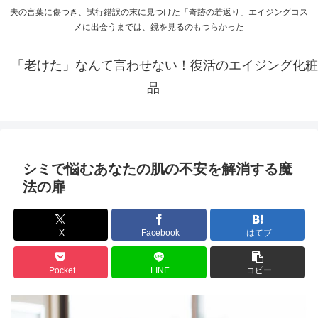
夫の言葉に傷つき、試行錯誤の末に見つけた「奇跡の若返り」エイジングコス
メに出会うまでは、鏡を見るのもつらかった
「老けた」なんて言わせない！復活のエイジング化粧
品
シミで悩むあなたの肌の不安を解消する魔
法の扉
X
Facebook
はてブ
Pocket
LINE
コピー