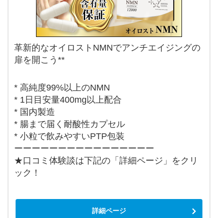
革新的なオイロストNMNでアンチエイジングの
扉を開こう**
* 高純度99%以上のNMN
* 1日目安量400mg以上配合
* 国内製造
* 腸まで届く耐酸性カプセル
* 小粒で飲みやすいPTP包装
ーーーーーーーーーーーーーーーー
★口コミ体験談は下記の「詳細ページ」をクリ
ック！
詳細ページ